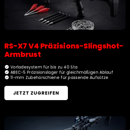
RS-X7 V4 Präzisions-Slingshot-
Armbrust
check_circle
Vorladesystem für bis zu 40 Sta
check_circle
ABEC-5 Präzisionslager für gleichmäßigen Ablauf
check_circle
11-mm Zubehörschiene für passende Aufsätze
JETZT ZUGREIFEN