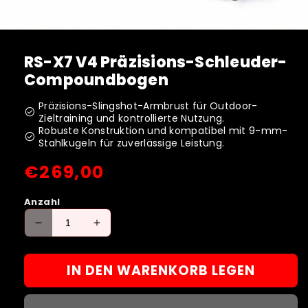
RS-X7 V4 Präzisions-Schleuder-
Compoundbogen
Präzisions-Slingshot-Armbrust für Outdoor-
check_circle
Zieltraining und kontrollierte Nutzung.
Robuste Konstruktion und kompatibel mit 9-mm-
check_circle
Stahlkugeln für zuverlässige Leistung.
Normaler
€269,00
Preis
Anzahl
Verringere
Erhöhe
die
die
Menge
Menge
IN DEN WARENKORB LEGEN
für
für
RS-
RS-
X7
X7