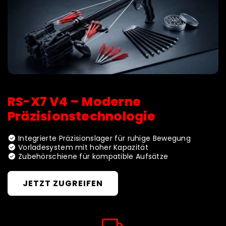
RS-X7 V4 – Moderne
Präzisionstechnologie
check_circle
Integrierte Präzisionslager für ruhige Bewegung
check_circle
Vorladesystem mit hoher Kapazität
check_circle
Zubehörschiene für kompatible Aufsätze
JETZT ZUGREIFEN