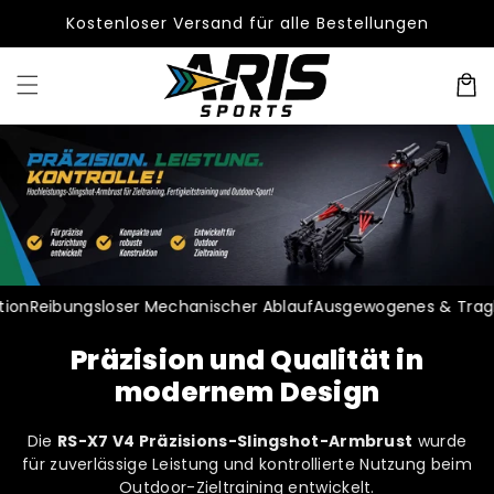
Direkt
Kostenloser Versand für alle Bestellungen
zum
Inhalt
Warenko
Reibungsloser Mechanischer Ablauf
Ausgewogenes & Tragbare
Präzision und Qualität in
modernem Design
Die
RS-X7 V4 Präzisions-Slingshot-Armbrust
wurde
für zuverlässige Leistung und kontrollierte Nutzung beim
Outdoor-Zieltraining entwickelt.