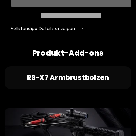
V4
V4
Präzisions-
Präzisions-
Schleuder-
Schleuder-
Compoundbogen
Compoundbogen
Vollständige Details anzeigen
Produkt-Add-ons
RS-X7 Armbrustbolzen